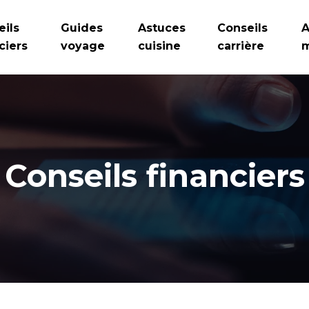
eils
Guides
Astuces
Conseils
A
ciers
voyage
cuisine
carrière
m
Conseils financiers