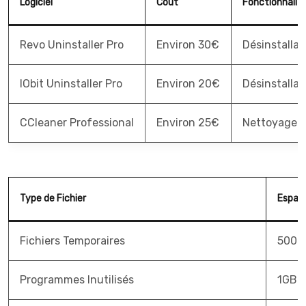
Logiciel
Coût
Fonctionnalité
Revo Uninstaller Pro
Environ 30€
Désinstallat
IObit Uninstaller Pro
Environ 20€
Désinstallat
CCleaner Professional
Environ 25€
Nettoyage d
Type de Fichier
Espac
Fichiers Temporaires
500M
Programmes Inutilisés
1GB 