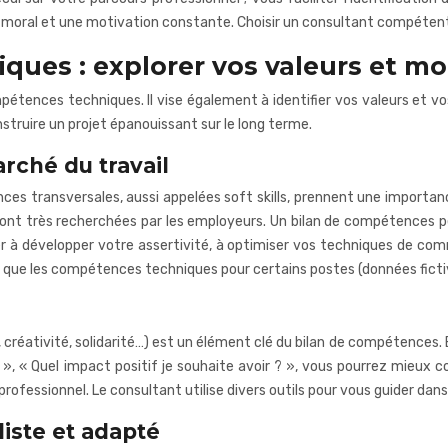
en moral et une motivation constante. Choisir un consultant compétent
ues : explorer vos valeurs et mo
mpétences techniques. Il vise également à identifier vos valeurs et 
nstruire un projet épanouissant sur le long terme.
arché du travail
nces transversales, aussi appelées soft skills, prennent une importa
, sont très recherchées par les employeurs. Un bilan de compétences per
er à développer votre assertivité, à optimiser vos techniques de c
 que les compétences techniques pour certains postes (données ficti
 créativité, solidarité…) est un élément clé du bilan de compétences.
 », « Quel impact positif je souhaite avoir ? », vous pourrez mieux 
rofessionnel. Le consultant utilise divers outils pour vous guider dan
liste et adapté