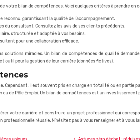
e de votre bilan de compétences. Voici quelques critères à prendre en 
me reconnu, garantissant la qualité de l’accompagnement.
ces du consultant. Consultez les avis de ses clients précédents.
laire, structurée et adaptée à vos besoins.
nsultant pour une collaboration efficace.
des solutions miracles. Un bilan de compétences de qualité dema
til pour la gestion de leur carrière (données fictives).
tences
me. Cependant, il est souvent pris en charge en totalité ou en partie
n ou de Pôle Emploi. Un bilan de compétences est un investissement p
rer votre carrière et construire un projet professionnel qui correspon
tion professionnelle réussie. N’hésitez pas à vous renseigner et à vous
ièces uniques
Astuces zéro déchet : réduisez 