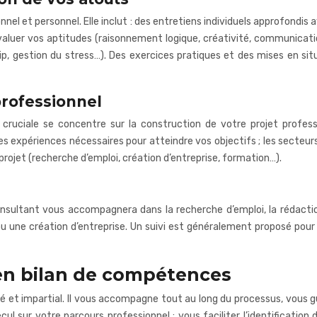
nnel et personnel. Elle inclut : des entretiens individuels approfondis 
valuer vos aptitudes (raisonnement logique, créativité, communicatio
hip, gestion du stress…). Des exercices pratiques et des mises en s
 professionnel
cruciale se concentre sur la construction de votre projet professi
es expériences nécessaires pour atteindre vos objectifs ; les secteu
projet (recherche d’emploi, création d’entreprise, formation…).
nsultant vous accompagnera dans la recherche d’emploi, la rédactio
ou une création d’entreprise. Un suivi est généralement proposé po
 en bilan de compétences
 et impartial. Il vous accompagne tout au long du processus, vous gu
ecul sur votre parcours professionnel ; vous faciliter l’identificati