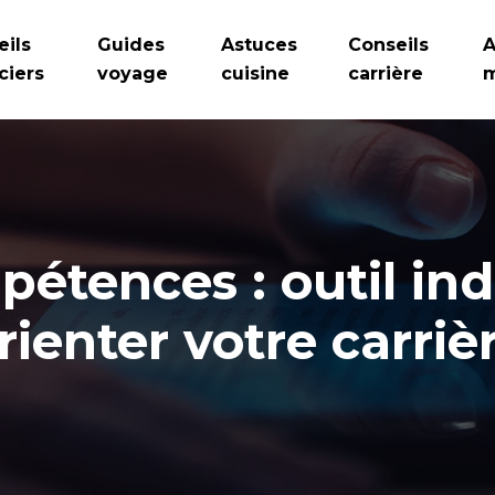
eils
Guides
Astuces
Conseils
A
ciers
voyage
cuisine
carrière
m
pétences : outil in
rienter votre carriè