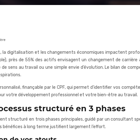
ière
, la digitalisation et les changements économiques impactent profo
ple), près de 55% des actifs envisagent un changement de carrière a
e de sens au travail ou une simple envie d’évolution. Le bilan de co
spirations.
alisé, finançable par le CPF, qui permet d’identifier vos compéten
r pour votre développement professionnel et votre bien-être au travail.
ocessus structuré en 3 phases
 structuré en trois phases principales, guidé par un consultant spéc
bénéfices à long terme justifient largement l’effort.
tion de vos atouts