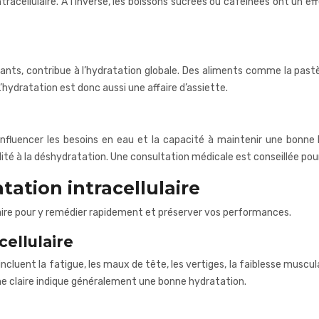
 intracellulaire. À l’inverse, les boissons sucrées ou caféinées ont un
tants, contribue à l’hydratation globale. Des aliments comme la pas
’hydratation est donc aussi une affaire d’assiette.
nfluencer les besoins en eau et la capacité à maintenir une bonne 
ité à la déshydratation. Une consultation médicale est conseillée pou
tation intracellulaire
ulaire pour y remédier rapidement et préserver vos performances.
ellulaire
ncluent la fatigue, les maux de tête, les vertiges, la faiblesse musc
ne claire indique généralement une bonne hydratation.