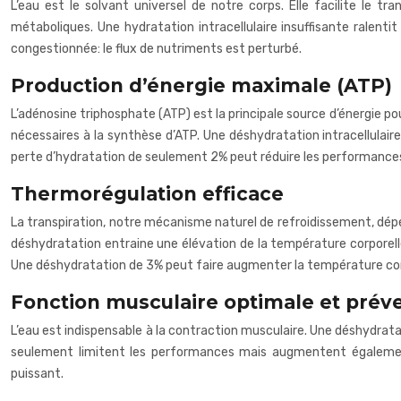
L’eau est le solvant universel de notre corps. Elle facilite le t
métaboliques. Une hydratation intracellulaire insuffisante ralen
congestionnée: le flux de nutriments est perturbé.
Production d’énergie maximale (ATP)
L’adénosine triphosphate (ATP) est la principale source d’énergie p
nécessaires à la synthèse d’ATP. Une déshydratation intracellulaire
perte d’hydratation de seulement 2% peut réduire les performance
Thermorégulation efficace
La transpiration, notre mécanisme naturel de refroidissement, dépend
déshydratation entraine une élévation de la température corporell
Une déshydratation de 3% peut faire augmenter la température corp
Fonction musculaire optimale et prév
L’eau est indispensable à la contraction musculaire. Une déshydratat
seulement limitent les performances mais augmentent également
puissant.