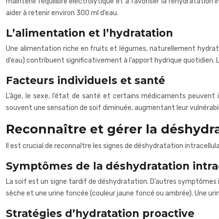
maintenir l’équilibre électrolytique et à favoriser la réhydratation
aider à retenir environ 300 ml d’eau.
L’alimentation et l’hydratation
Une alimentation riche en fruits et légumes, naturellement hydra
d’eau) contribuent significativement à l’apport hydrique quotidien. L
Facteurs individuels et santé
L’âge, le sexe, l’état de santé et certains médicaments peuvent i
souvent une sensation de soif diminuée, augmentant leur vulnérabil
Reconnaître et gérer la déshydra
Il est crucial de reconnaître les signes de déshydratation intracell
Symptômes de la déshydratation intrac
La soif est un signe tardif de déshydratation. D’autres symptômes i
sèche et une urine foncée (couleur jaune foncé ou ambrée). Une uri
Stratégies d’hydratation proactive