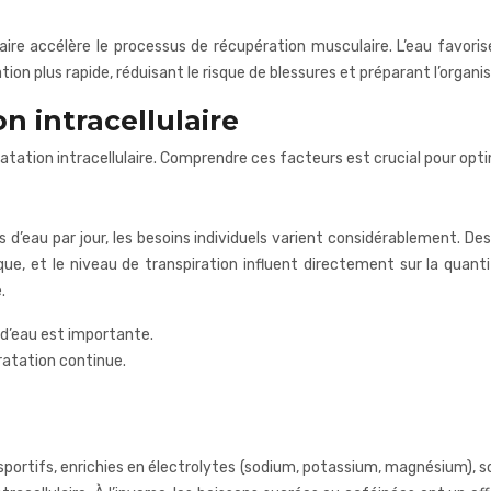
ire accélère le processus de récupération musculaire. L’eau favoris
on plus rapide, réduisant le risque de blessures et préparant l’organ
n intracellulaire
atation intracellulaire. Comprendre ces facteurs est crucial pour opt
 d’eau par jour, les besoins individuels varient considérablement. D
que, et le niveau de transpiration influent directement sur la quant
.
e d’eau est importante.
ratation continue.
 sportifs, enrichies en électrolytes (sodium, potassium, magnésium), so