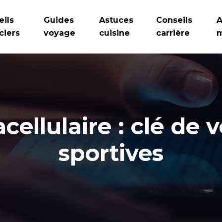
eils
Guides
Astuces
Conseils
A
ciers
voyage
cuisine
carrière
m
acellulaire : clé de
sportives