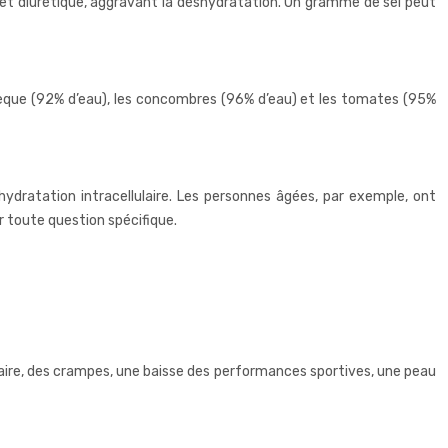
 effet diurétique, aggravant la déshydratation. Un gramme de sel peut
tèque (92% d’eau), les concombres (96% d’eau) et les tomates (95%
hydratation intracellulaire. Les personnes âgées, par exemple, ont
r toute question spécifique.
ulaire, des crampes, une baisse des performances sportives, une peau