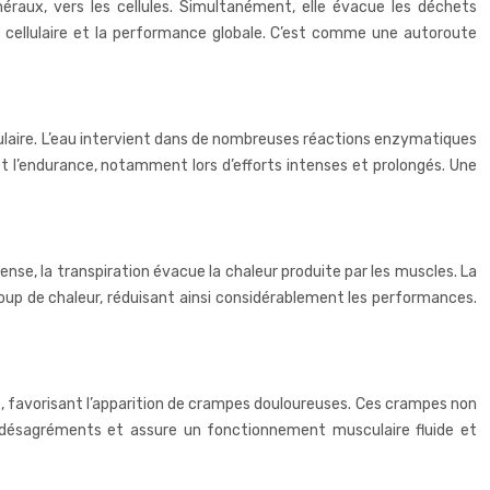
inéraux, vers les cellules. Simultanément, elle évacue les déchets
t cellulaire et la performance globale. C’est comme une autoroute
llulaire. L’eau intervient dans de nombreuses réactions enzymatiques
 et l’endurance, notamment lors d’efforts intenses et prolongés. Une
ense, la transpiration évacue la chaleur produite par les muscles. La
oup de chaleur, réduisant ainsi considérablement les performances.
les, favorisant l’apparition de crampes douloureuses. Ces crampes non
 désagréments et assure un fonctionnement musculaire fluide et