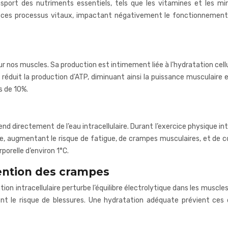
ransport des nutriments essentiels, tels que les vitamines et les m
tit ces processus vitaux, impactant négativement le fonctionnemen
our nos muscles. Sa production est intimement liée à l’hydratation ce
 réduit la production d’ATP, diminuant ainsi la puissance musculaire
s de 10%.
 directement de l’eau intracellulaire. Durant l’exercice physique int
e, augmentant le risque de fatigue, de crampes musculaires, et de c
orelle d’environ 1°C.
ention des crampes
ion intracellulaire perturbe l’équilibre électrolytique dans les musc
 le risque de blessures. Une hydratation adéquate prévient ces