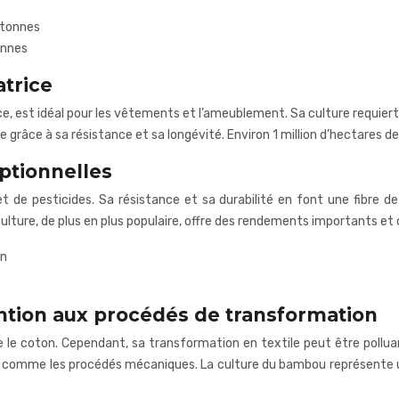
 tonnes
onnes
atrice
e, est idéal pour les vêtements et l’ameublement. Sa culture requiert 
 grâce à sa résistance et sa longévité. Environ 1 million d’hectares d
eptionnelles
t de pesticides. Sa résistance et sa durabilité en font une fibre de 
culture, de plus en plus populaire, offre des rendements importants et 
on
ntion aux procédés de transformation
 coton. Cependant, sa transformation en textile peut être polluante, 
omme les procédés mécaniques. La culture du bambou représente un e