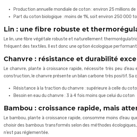
Production annuelle mondiale de coton : environ 25 millions de
Part du coton biologique : moins de 1%, soit environ 250 000 t
Lin : une fibre robuste et thermorégul
Le lin, une fibre végétale robuste et naturellement thermorégulatric
fréquent des textiles. Il est donc une option écologique performante
Chanvre : résistance et durabilité exc
Le chanvre, plante à croissance rapide, nécessite très peu d’eau e
construction, le chanvre présente un bilan carbone très positif. Sa 
Résistance à la traction du chanvre : supérieure à celle du cot
Besoin en eau du chanvre : 3 à 4 fois moins que celui du coton
Bambou : croissance rapide, mais atte
Le bambou, plante à croissance rapide, consomme moins d’eau que le
choisir des bambous transformés selon des méthodes écologiques, c
n’est pas réglementée.