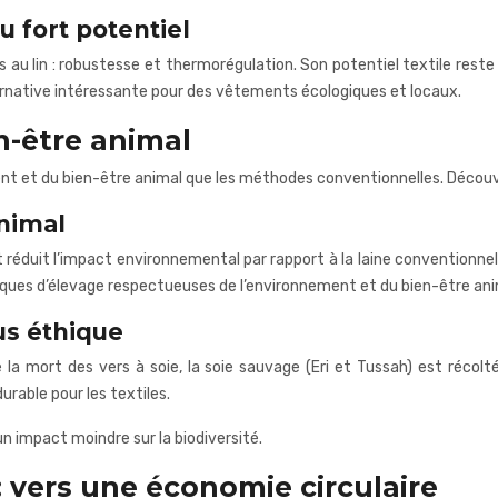
au fort potentiel
s au lin : robustesse et thermorégulation. Son potentiel textile rest
lternative intéressante pour des vêtements écologiques et locaux.
en-être animal
nt et du bien-être animal que les méthodes conventionnelles. Découvr
animal
et réduit l’impact environnemental par rapport à la laine conventionn
tiques d’élevage respectueuses de l’environnement et du bien-être ani
lus éthique
ue la mort des vers à soie, la soie sauvage (Eri et Tussah) est réc
urable pour les textiles.
n impact moindre sur la biodiversité.
 vers une économie circulaire