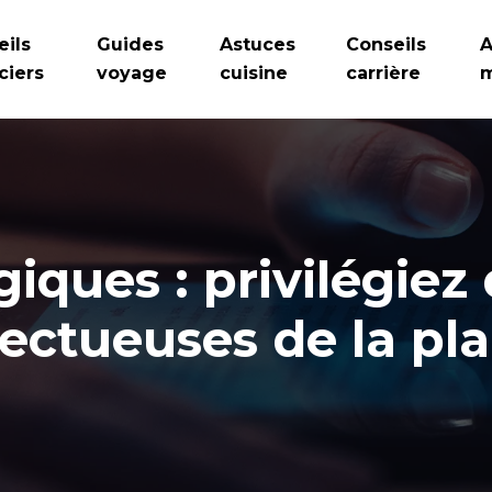
eils
Guides
Astuces
Conseils
A
ciers
voyage
cuisine
carrière
m
giques : privilégiez
ectueuses de la pl