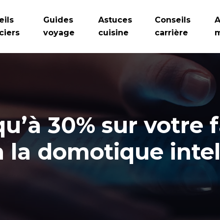
eils
Guides
Astuces
Conseils
A
ciers
voyage
cuisine
carrière
m
u’à 30% sur votre f
à la domotique intel